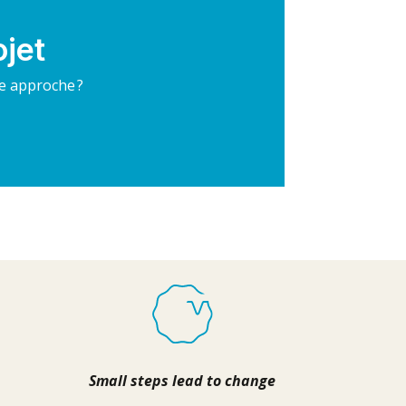
ojet
re approche ?
Small steps lead to change