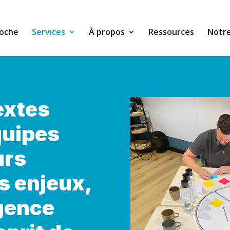
oche
Services
À propos
Ressources
Notre
extes
quipes
urs
s enjeux,
igence