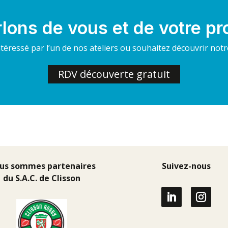
lons de vous et de votre pr
téressé par l’un de nos ateliers ou souhaitez découvrir not
RDV découverte gratuit
us sommes partenaires
Suivez-nous
du
S.A.C. de Clisson